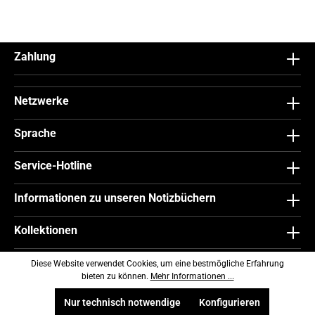
Zahlung
Netzwerke
Sprache
Service-Hotline
Informationen zu unseren Notizbüchern
Kollektionen
World of Lanybook
Diese Website verwendet Cookies, um eine bestmögliche Erfahrung
bieten zu können.
Mehr Informationen ...
Informationen
Nur technisch notwendige
Konfigurieren