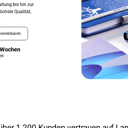
altung bis hin zur
chste Qualität,
vereinbaren
 Wochen
eit
 über 1.200 Kunden vertrauen auf L