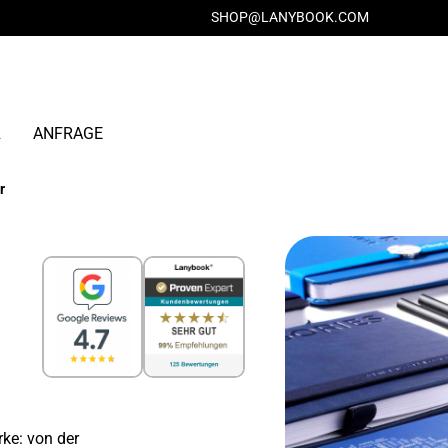
SHOP@LANYBOOK.COM
R
ANFRAGE
r
rke: von der