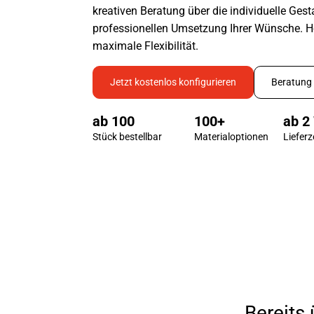
kreativen Beratung über die individuelle Gest
professionellen Umsetzung Ihrer Wünsche. Hö
maximale Flexibilität.
Jetzt kostenlos konfigurieren
Beratung 
ab 
100
100
+
ab 
2
Stück bestellbar
Material­optionen
Lieferz
Bereits