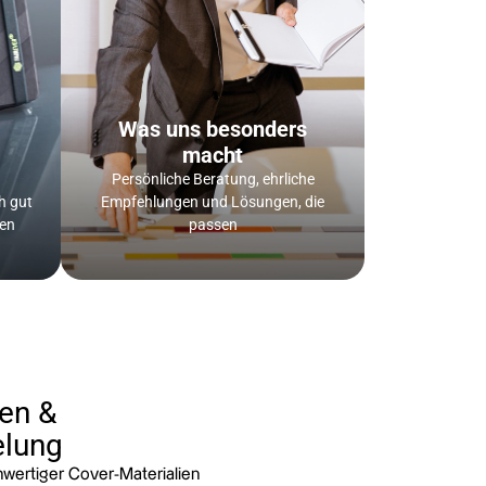
Was uns besonders
macht
Persönliche Beratung, ehrliche
h gut
Empfehlungen und Lösungen, die
gen
passen
en &
elung
hwertiger Cover-Materialien