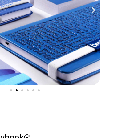
anybook®