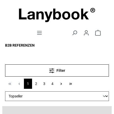
B2B REFERENZEN
Filter
1
2
3
4