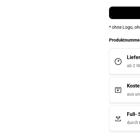
* ⁠ohne Logo, oh
Produktnumme
Liefe
ab 2 W
Koste
aus u
Full-
durch 