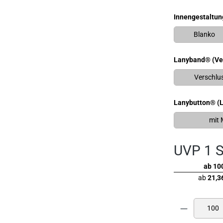
Innengestaltun
Blanko
Lanyband® (Ver
Verschlu
Lanybutton® (
mit 
UVP 1 
ab 10
ab
21,3