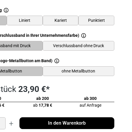
g
Liniert
Kariert
Punktiert
schlussband in Ihrer Unternehmensfarbe)
ssband mit Druck
Verschlussband ohne Druck
Logo-Metallbutton am Band)
Metallbutton
ohne Metallbutton
Stück
23,90 €*
0
ab 200
ab 300
6 €
ab
17,78 €
auf Anfrage
In den Warenkorb