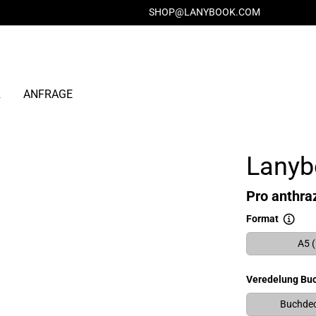
SHOP@LANYBOOK.COM
R
ANFRAGE
Lanyb
Pro anthraz
Format
A5 
Veredelung Bu
Buchdec