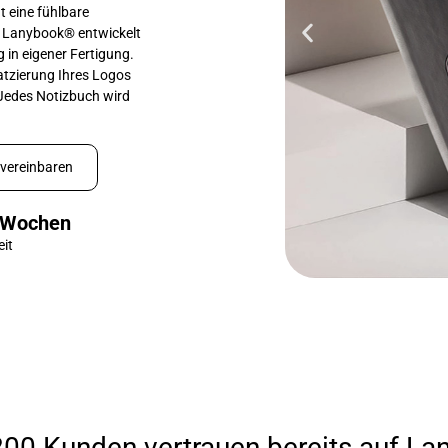
t eine fühlbare
t. Lanybook® entwickelt
 in eigener Fertigung.
atzierung Ihres Logos
. Jedes Notizbuch wird
vereinbaren
 Wochen
eit
200 Kunden vertrauen bereits auf L