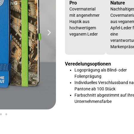
Pro
Nature
Covermaterial
Nachhaltige
mit angenehmer
Covermateri
Haptik aus
aus vegane
hochwertigem
Apfel-Leder 
veganem Leder
eine
verantwortu
Markenpräs
Veredelungsoptionen
Logoprägung als Blind- oder
Folienprägung
Individuelles Verschlussband n
Pantone ab 100 Stück
Farbschnitt abgestimmt auf Ihr
Unternehmensfarbe