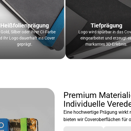
Heißfolienprägung
Tiefprägung
 Gold, Silber oder Ihrer CI-Farbe
Logo wird spürbar in das Cov
d Ihr Logo dauerhaft ins Cover
eingearbeitet und erzeugt ei
geprägt.
markantes 3D-Erlebnis.
Premium Materiali
Individuelle Vered
Eine hochwertige Prägung wirkt 
bieten wir Coveroberflächen für