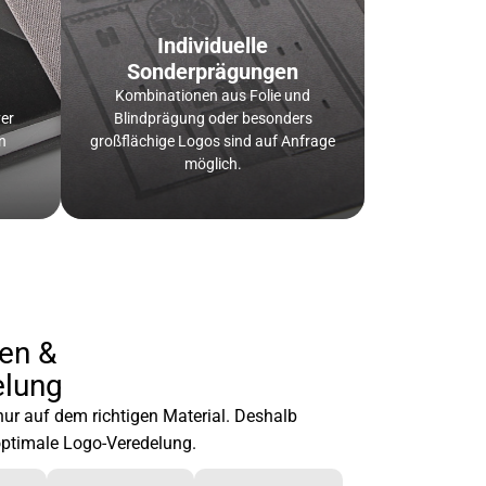
Individuelle
Sonderprägungen
Kombinationen aus Folie und
er
Blindprägung oder besonders
n
großflächige Logos sind auf Anfrage
möglich.
en &
elung
nur auf dem richtigen Material. Deshalb
 optimale Logo-Veredelung.