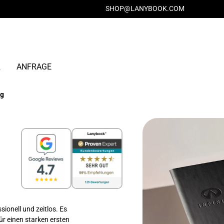
SHOP@LANYBOOK.COM
R
ANFRAGE
ng
ionell und zeitlos. Es
ür einen starken ersten