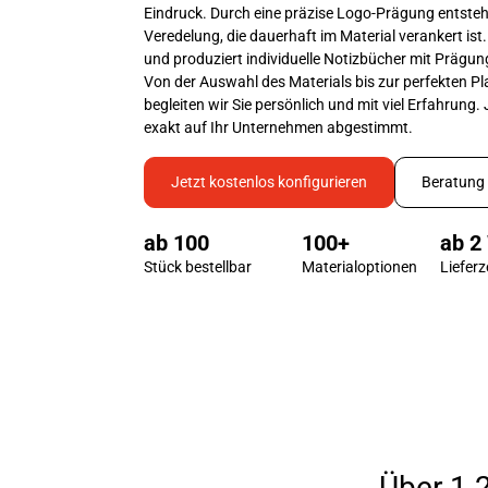
Eindruck. Durch eine präzise Logo-Prägung entsteh
Veredelung, die dauerhaft im Material verankert is
und produziert individuelle Notizbücher mit Prägung
Von der Auswahl des Materials bis zur perfekten Pl
begleiten wir Sie persönlich und mit viel Erfahrung
exakt auf Ihr Unternehmen abgestimmt.
Jetzt kostenlos konfigurieren
Beratung 
ab 
100
100
+
ab 
2
Stück bestellbar
Material­optionen
Lieferz
Über 1.