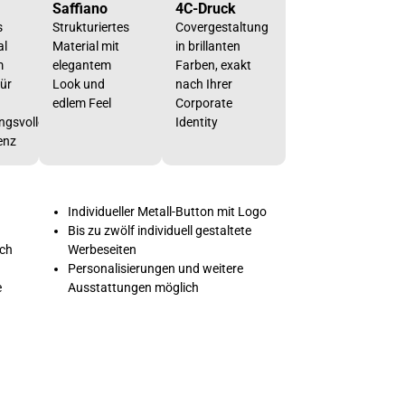
Saffiano
4C-Druck
s
Strukturiertes
Covergestaltung
al
Material mit
in brillanten
m
elegantem
Farben, exakt
für
Look und
nach Ihrer
edlem Feel
Corporate
ngsvolle
Identity
enz
Individueller Metall-Button mit Logo
Bis zu zwölf individuell gestaltete
ach
Werbeseiten
Personalisierungen und weitere
e
Ausstattungen möglich