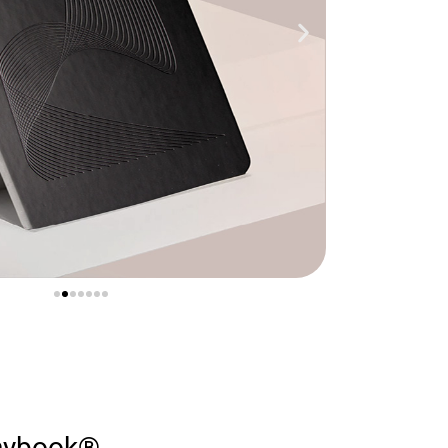
anybook®