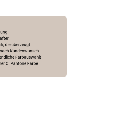
tung
after
k, die überzeugt
rf nach Kundenwunsch
nendliche Farbauswahl)
rer CI Pantone Farbe